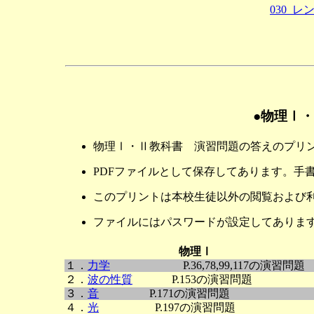
030_レ
●物理Ⅰ
物理Ⅰ・Ⅱ教科書 演習問題の答えのプリ
PDFファイルとして保存してあります。手
このプリントは本校生徒以外の閲覧および
ファイルにはパスワードが設定してありま
物理Ⅰ
１．
力学
P.36,78,99,117の演習問題
２．
波の性質
P.153の演習問題
３．
音
P.171の演習問題
４．
光
P.197の演習問題