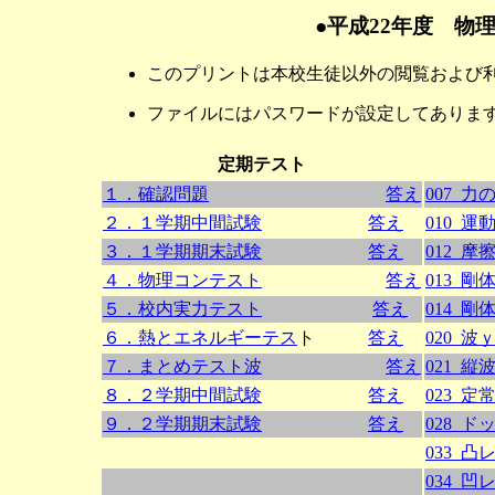
●平成22年度 物
このプリントは本校生徒以外の閲覧および
ファイルにはパスワードが設定してありま
定期テスト
１．確認問題
答え
007_
２．１学期中間試験
答え
010_
３．１学期期末試験
答え
012_
４．物理コンテスト
答え
013_剛
５．校内実力テスト
答え
014_剛
６．熱とエネルギーテス
ト
答え
020_
７．まとめテスト波
答え
021_縦
８．２学期中間試験
答え
023_定
９．２学期期末試験
答え
028_
033_
034_