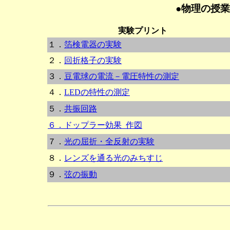
●物理の授
実験プリント
１．
箔検電器の実験
２．
回折格子の実験
３．
豆電球の電流－電圧特性の測定
４．
LEDの特性の測定
５．
共振回路
６．ドップラー効果_作図
７．
光の屈折・全反射の実験
８．
レンズを通る光のみちすじ
９．
弦の振動